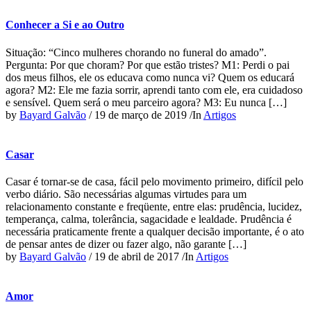
Conhecer a Si e ao Outro
Situação: “Cinco mulheres chorando no funeral do amado”.
Pergunta: Por que choram? Por que estão tristes? M1: Perdi o pai
dos meus filhos, ele os educava como nunca vi? Quem os educará
agora? M2: Ele me fazia sorrir, aprendi tanto com ele, era cuidadoso
e sensível. Quem será o meu parceiro agora? M3: Eu nunca […]
by
Bayard Galvão
/
19 de março de 2019
/
In
Artigos
Casar
Casar é tornar-se de casa, fácil pelo movimento primeiro, difícil pelo
verbo diário. São necessárias algumas virtudes para um
relacionamento constante e freqüente, entre elas: prudência, lucidez,
temperança, calma, tolerância, sagacidade e lealdade. Prudência é
necessária praticamente frente a qualquer decisão importante, é o ato
de pensar antes de dizer ou fazer algo, não garante […]
by
Bayard Galvão
/
19 de abril de 2017
/
In
Artigos
Amor