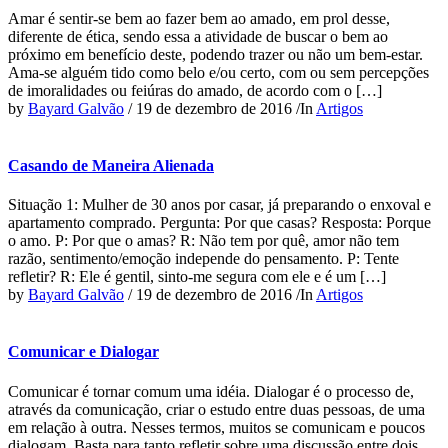
Amar é sentir-se bem ao fazer bem ao amado, em prol desse,
diferente de ética, sendo essa a atividade de buscar o bem ao
próximo em benefício deste, podendo trazer ou não um bem-estar.
Ama-se alguém tido como belo e/ou certo, com ou sem percepções
de imoralidades ou feiúras do amado, de acordo com o […]
by
Bayard Galvão
/
19 de dezembro de 2016
/
In
Artigos
Casando de Maneira Alienada
Situação 1: Mulher de 30 anos por casar, já preparando o enxoval e
apartamento comprado. Pergunta: Por que casas? Resposta: Porque
o amo. P: Por que o amas? R: Não tem por quê, amor não tem
razão, sentimento/emoção independe do pensamento. P: Tente
refletir? R: Ele é gentil, sinto-me segura com ele e é um […]
by
Bayard Galvão
/
19 de dezembro de 2016
/
In
Artigos
Comunicar e Dialogar
Comunicar é tornar comum uma idéia. Dialogar é o processo de,
através da comunicação, criar o estudo entre duas pessoas, de uma
em relação à outra. Nesses termos, muitos se comunicam e poucos
dialogam. Basta para tanto refletir sobre uma discussão entre dois