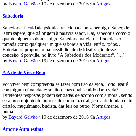
by
Bayard Galvão
/
19 de dezembro de 2016
/
In
Artigos
Sabedoria
Sabedoria, faculdade psíquica relacionada ao saber algo. Saber, do
latim sapere, que dá origem à palavra sabor. Daí, sabedoria como o
quanto alguém saboreia algo. Sabedoria na vida… Poderia ser
tomada como qualquer um que saboreia a vida, então, todos…
Entretanto, proporei uma possibilidade de idealização desse
conceito. Sponville, no livro “A Sabedoria dos Modernos”, […]
by
Bayard Galvão
/
19 de dezembro de 2016
/
In
Artigos
A Arte de Viver Bem
Por viver bem compreenda-se fazer bom uso da vida. Todo usar é
com alguma finalidade/ sentido, mas qual sentido dar à vida?
Diferentes respostas podem ser dadas de acordo com a moral, sendo
essa um conjunto de normas de como fazer algo seja de fundamento
cristão, muçulmano, budista, das leis ou outro. Normalmente, a
mídia […]
by
Bayard Galvão
/
19 de dezembro de 2016
/
In
Artigos
Amor e Auto-estima