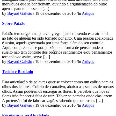
indivíduos que se confrontam, ouvindo a argumentação do outro
apenas para munir-se de […]
by
Bayard Galvão
/
19 de dezembro de 2016
/
In
Artigos
Sobre Paixão
Paixão tem origem na palavra grega “pather”, sendo esta atribuída
ao fato de alguém ter sido tomado por algo. Uma pessoa apaixonada
é assim, aquela governada por uma força além do seu controle.
Aqui, compreenda-se por paixão toda forma de pensar onde o
sujeito não tem controle dos próprios sentimentos e/ou pensamentos,
tornando-se assim, servo […]
by
Bayard Galvão
/
19 de dezembro de 2016
/
In
Artigos
Tecido e Bordado
Esta articulação de palavras quer se colocar como um colírio para os
olhos dos leitores. Colírio descamativo, abaixo as escamas de nossos
olhos. Assim poderemos enxergar as flores. E perceber que novas
flores irão fenecer à falta de raiz. Talvez se perceba onde elas jazem.
A pretensão foi de fabricar vagões sabendo que outros os […]
by
Bayard Galvão
/
19 de dezembro de 2016
/
In
Artigos
Psicoterapia na Atualidade