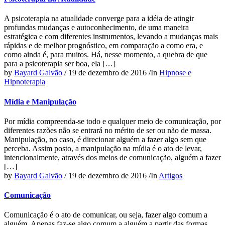
A psicoterapia na atualidade converge para a idéia de atingir
profundas mudanças e autoconhecimento, de uma maneira
estratégica e com diferentes instrumentos, levando a mudanças mais
rápidas e de melhor prognóstico, em comparação a como era, e
como ainda é, para muitos. Há, nesse momento, a quebra de que
para a psicoterapia ser boa, ela […]
by
Bayard Galvão
/
19 de dezembro de 2016
/
In
Hipnose e
Hipnoterapia
Mídia e Manipulação
Por mídia compreenda-se todo e qualquer meio de comunicação, por
diferentes razões não se entrará no mérito de ser ou não de massa.
Manipulação, no caso, é direcionar alguém a fazer algo sem que
perceba. Assim posto, a manipulação na mídia é o ato de levar,
intencionalmente, através dos meios de comunicação, alguém a fazer
[…]
by
Bayard Galvão
/
19 de dezembro de 2016
/
In
Artigos
Comunicação
Comunicação é o ato de comunicar, ou seja, fazer algo comum a
alguém. Apenas faz-se algo comum a alguém a partir das formas