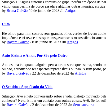
Situação 1: Alguns sintomas comuns de gripe, porém em época de p
vinho, uma barriga de porco assada e algumas outras iguarias, eis qu
by
Bruna Galvão
/
9 de junho de 2023
/
In
Artigos
Luto
Ele olhou para mim com os seus grandes olhos verdes de jovem adolescê
impotência e tristeza e desespero rasgavam seus rostos silenciosament
by
Bayard Galvão
/
8 de junho de 2023
/
In
Artigos
Auto-Estima e Amor, Por Si e pelo Outro
Autoestima é o quanto alguém pensa ter ou ser o que estima, sendo amo
ou não, acreditando ter aspectos repreensíveis ou não. Assim posto, pa
by
Bayard Galvão
/
22 de dezembro de 2022
/
In
Artigos
O Sentido e Significado da Vida
Situação: Avô e neto conversando sobre a vida, diálogo motivado pel
conhecer? Neto: Entrar em contato com outras coisas. Avô: Se for suf
by
Bayard Galvão
/
2 de dezembro de 2022
/
In
Sem categoria