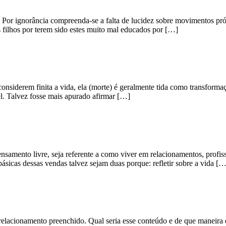
. Por ignorância compreenda-se a falta de lucidez sobre movimentos pr
filhos por terem sido estes muito mal educados por […]
nsiderem finita a vida, ela (morte) é geralmente tida como transform
vel. Talvez fosse mais apurado afirmar […]
samento livre, seja referente a como viver em relacionamentos, profissã
ásicas dessas vendas talvez sejam duas porque: refletir sobre a vida […
relacionamento preenchido. Qual seria esse conteúdo e de que maneira