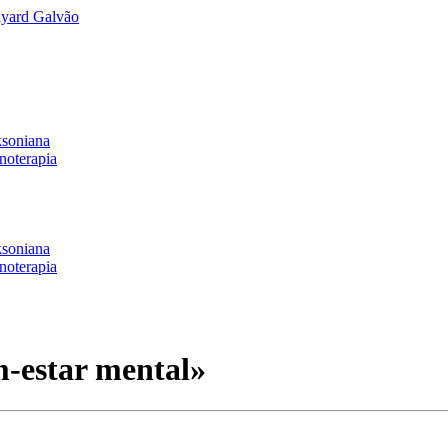
ksoniana
noterapia
ksoniana
noterapia
m-estar mental»