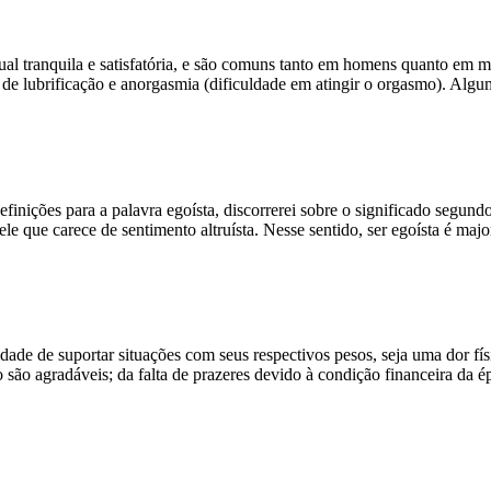
ual tranquila e satisfatória, e são comuns tanto em homens quanto em 
ta de lubrificação e anorgasmia (dificuldade em atingir o orgasmo). Alg
inições para a palavra egoísta, discorrerei sobre o significado segund
le que carece de sentimento altruísta. Nesse sentido, ser egoísta é maj
dade de suportar situações com seus respectivos pesos, seja uma dor fí
são agradáveis; da falta de prazeres devido à condição financeira da ép