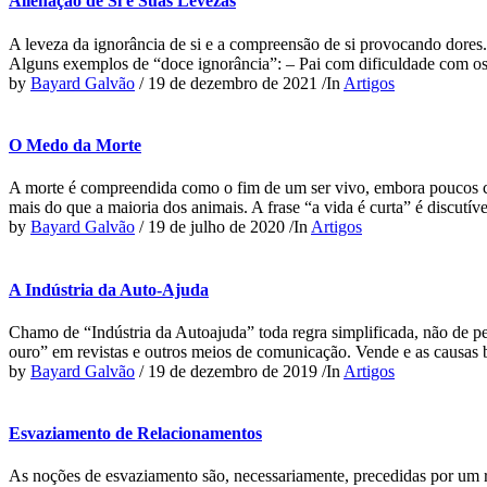
Alienação de Si e Suas Levezas
A leveza da ignorância de si e a compreensão de si provocando dores
Alguns exemplos de “doce ignorância”: – Pai com dificuldade com os 
by
Bayard Galvão
/
19 de dezembro de 2021
/
In
Artigos
O Medo da Morte
A morte é compreendida como o fim de um ser vivo, embora poucos co
mais do que a maioria dos animais. A frase “a vida é curta” é discutí
by
Bayard Galvão
/
19 de julho de 2020
/
In
Artigos
A Indústria da Auto-Ajuda
Chamo de “Indústria da Autoajuda” toda regra simplificada, não de pen
ouro” em revistas e outros meios de comunicação. Vende e as causas b
by
Bayard Galvão
/
19 de dezembro de 2019
/
In
Artigos
Esvaziamento de Relacionamentos
As noções de esvaziamento são, necessariamente, precedidas por um 