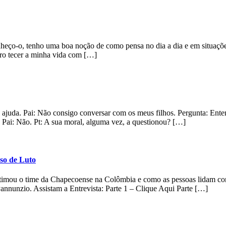
eço-o, tenho uma boa noção de como pensa no dia a dia e em situações 
uero tecer a minha vida com […]
 ajuda. Pai: Não consigo conversar com os meus filhos. Pergunta: Ente
 Pai: Não. Pt: A sua moral, alguma vez, a questionou? […]
so de Luto
itimou o time da Chapecoense na Colômbia e como as pessoas lidam com
annunzio. Assistam a Entrevista: Parte 1 – Clique Aqui Parte […]