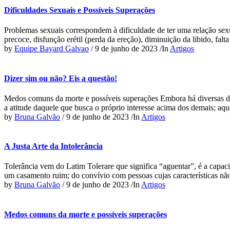
Dificuldades Sexuais e Possíveis Superações
Problemas sexuais correspondem à dificuldade de ter uma relação sex
precoce, disfunção erétil (perda da ereção), diminuição da libido, fal
by
Equipe Bayard Galvao
/
9 de junho de 2023
/
In
Artigos
Dizer sim ou não? Eis a questão!
Medos comuns da morte e possíveis superações Embora há diversas def
a atitude daquele que busca o próprio interesse acima dos demais; aque
by
Bruna Galvão
/
9 de junho de 2023
/
In
Artigos
A Justa Arte da Intolerância
Tolerância vem do Latim Tolerare que significa “aguentar”, é a capaci
um casamento ruim; do convívio com pessoas cujas características não 
by
Bruna Galvão
/
9 de junho de 2023
/
In
Artigos
Medos comuns da morte e possíveis superações