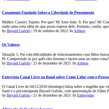
Casamento Fundado Sobre a Liberdade de Pensamento
Mulher: Casarei. Sujeito: Por que? M: Amo João. S: Por que? M: Conh
então uma certa idéia do que posso esperar dele. Portanto, confio, q
by
Bayard Galvão
/
19 de outubro de 2022
/
In
Artigos
Os Valores
Situação 1: Pai com dificuldades de relacionamentos com filhos busca
Pt: Compreende os por quês eles fizeram e fazem uma ou outra coisa?
by
Bayard Galvão
/
23 de dezembro de 2021
/
In
Artigos
Entrevista Canal Livre na Band sobre Como Lidar com o Proces
O Canal Livre de 04/12/2016 (domingo) falou sobre a tragédia que v
Santi e o psicoterapeuta Bayard Galvão, com apresentação de Fabio P
by
Bayard Galvão
/
21 de dezembro de 2021
/
In
Entrevistas