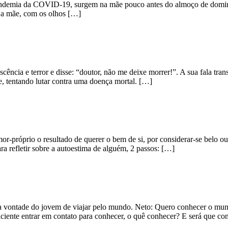
andemia da COVID-19, surgem na mãe pouco antes do almoço de doming
e a mãe, com os olhos […]
ncia e terror e disse: “doutor, não me deixe morrer!”. A sua fala transt
e, tentando lutar contra uma doença mortal. […]
r-próprio o resultado de querer o bem de si, por considerar-se belo ou
ra refletir sobre a autoestima de alguém, 2 passos: […]
a vontade do jovem de viajar pelo mundo. Neto: Quero conhecer o mund
iciente entrar em contato para conhecer, o quê conhecer? E será que c